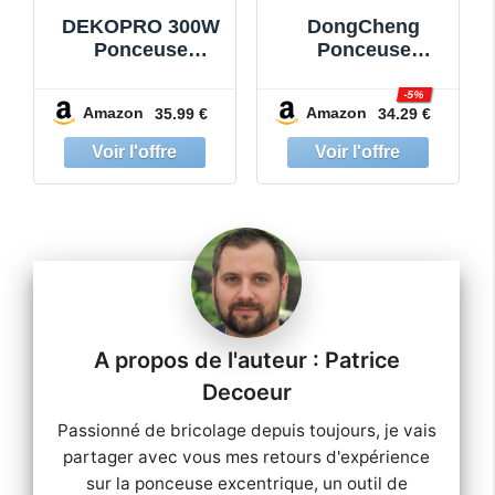
DEKOPRO 300W
DongCheng
Ponceuse
Ponceuse
Orbitale
Excentrique
Excentrique, 6
380W
-5%
Amazon
Amazon
35.99 €
34.29 €
Vitesses,
Professionnelle,2
14000RPM,
0 Disques
Papier Abrasif 16
Abrasifs et Sac à
Pièces, Patin de
Poussière,
Ponçage 125mm,
Compatible
Collecteur de
Aspirateur,125m
Poussière, pour
m Ponceuse
Surfaces en Bois
orbitale,6
et Acier
Vitesses 8000-
12800 tr/min pour
le Ponçage Bois
Patrice
et
Decoeur
Passionné de bricolage depuis toujours, je vais
partager avec vous mes retours d'expérience
sur la ponceuse excentrique, un outil de