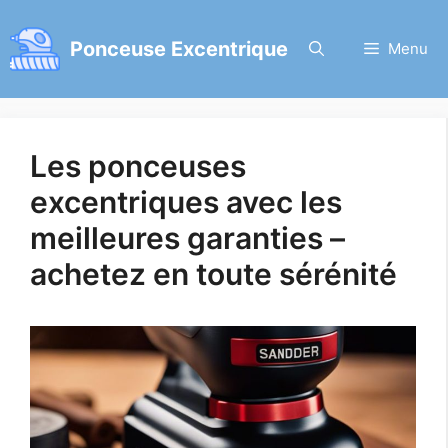
Aller
au
Ponceuse Excentrique
Menu
contenu
Les ponceuses
excentriques avec les
meilleures garanties –
achetez en toute sérénité