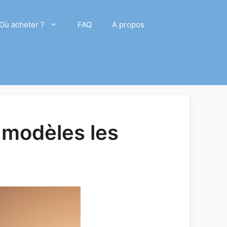
Où acheter ?
FAQ
A propos
 modèles les