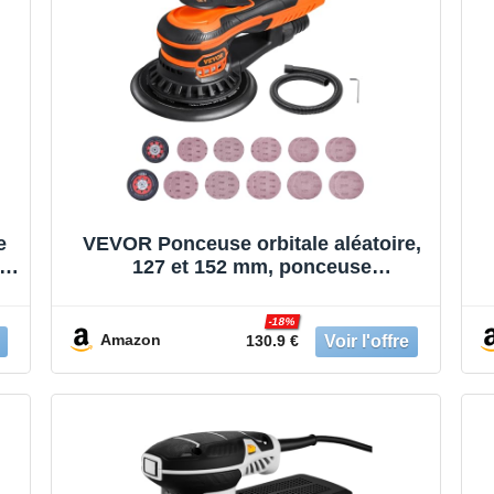
e
VEVOR Ponceuse orbitale aléatoire,
127 et 152 mm, ponceuse
excentrique électrique sans balais,
350 W, 6 vitesses variables, 20
-18%
-
papiers de verre, connecteur anti-
Amazon
130.9 €
et
poussière, tuyau, pour ponçage du
bois