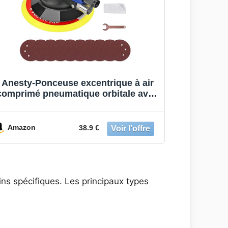
Anesty-Ponceuse excentrique à air
comprimé pneumatique orbitale avec
disque Ø 150 mm 6“
Amazon
38.9 €
ns spécifiques. Les principaux types