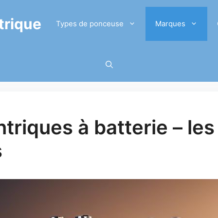
trique
Types de ponceuse
Marques
riques à batterie – les
s