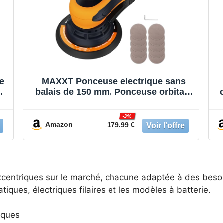
e
MAXXT Ponceuse electrique sans
,
balais de 150 mm, Ponceuse orbitale
e
5,0mm, Frein automatique-2s, 6
vitesses réglables et 10 feuilles de
-3%
et
papier de verre incluses, Câble de 5M
Amazon
179.99 €
excentriques sur le marché, chacune adaptée à des besoi
ques, électriques filaires et les modèles à batterie.
iques