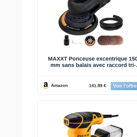
MAXXT Ponceuse excentrique 15
mm sans balais avec raccord tri-
noyaux, course excentrique 5,0 m
frein automatique (2 s), 6 vitesse
réglables, 10 papiers abrasifs et 5
Amazon
141.99 €
de câble