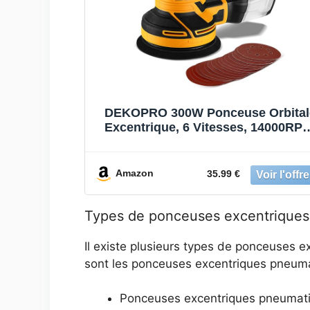
DEKOPRO 300W Ponceuse Orbital
Excentrique, 6 Vitesses, 14000RPM
Papier Abrasif 16 Pièces, Patin d
Ponçage 125mm, Collecteur de
Poussière, pour Surfaces en Bois 
Amazon
35.99 €
Acier
Types de ponceuses excentriques
Il existe plusieurs types de ponceuses 
sont les ponceuses excentriques pneumati
Ponceuses excentriques pneumat