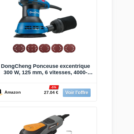
DongCheng Ponceuse excentrique
300 W, 125 mm, 6 vitesses, 4000-
12000 tr/min avec dépoussiéreur et
10 types de papier de verre,
-5%
Ponceuse orbitale aléatoire, idéale
Amazon
27.04 €
pour les travaux de bricolage