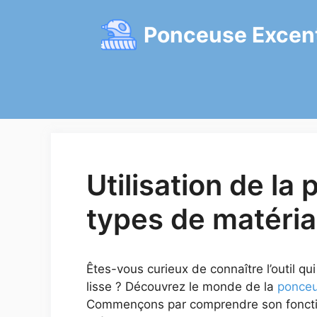
Aller
au
Ponceuse Excen
contenu
Utilisation de la
types de matéri
Êtes-vous curieux de connaître l’outil qu
lisse ? Découvrez le monde de la
ponceu
Commençons par comprendre son fonctio