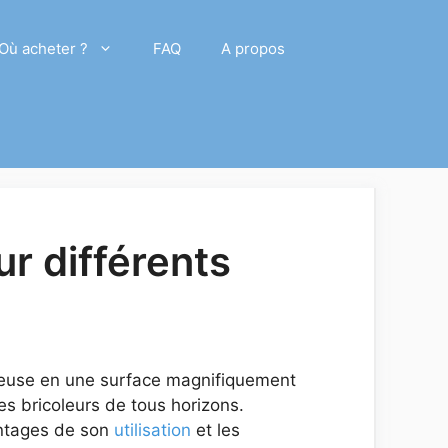
Où acheter ?
FAQ
A propos
ur différents
gueuse en une surface magnifiquement
les bricoleurs de tous horizons.
antages de son
utilisation
et les