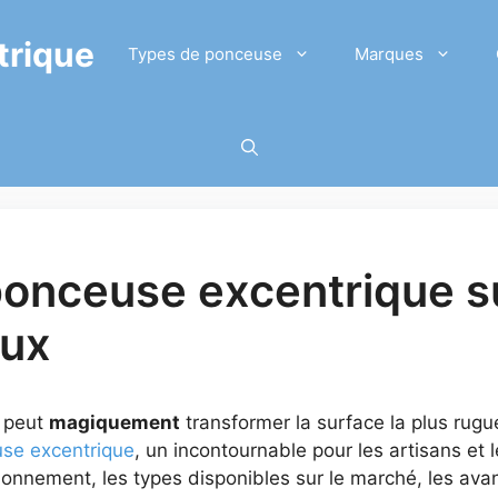
trique
Types de ponceuse
Marques
 ponceuse excentrique s
aux
i peut
magiquement
transformer la surface la plus ru
se excentrique
, un incontournable pour les artisans et 
nnement, les types disponibles sur le marché, les av