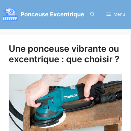
Aller
au
Ponceuse Excentrique
Menu
contenu
Une ponceuse vibrante ou
excentrique : que choisir ?