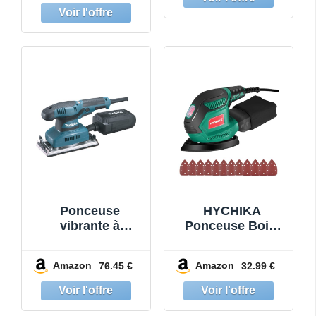
DBO480ZJ
Ponceuse
HYCHIKA
vibrante à
Ponceuse Bois,
variateur 190W -
200W 14000RPM
Makita BO3711
Ponceuse
Amazon
Amazon
76.45 €
32.99 €
Electrique avec
12pcs Papier de
Verre& Collecte
de Poussière,