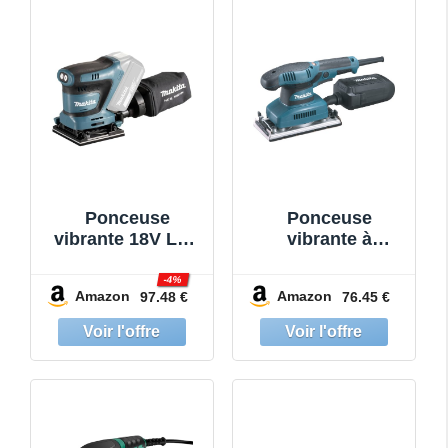
Ponçage,
Polissage, Travail
du Bois -
Ponceuse
Vibrantes
Ponceuse
Ponceuse
vibrante 18V LXT
vibrante à
112x102 mm
variateur 190W -
(Produit seul) -
Makita BO3711
-4%
Amazon
Amazon
97.48 €
76.45 €
MAKITA
DBO480Z