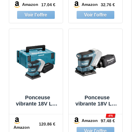
Amazon
Amazon
17.04 €
32.76 €
Allemagne)
Electrique 13000
RPM avec
Dépoussiéreur et
15 Abrasifs -
Ponceuse Bois
Idéale pour
Ponçage,
Polissage, Travail
du Bois -
Ponceuse
Vibrantes
Ponceuse
Ponceuse
vibrante 18V LXT
vibrante 18V LXT
112x102 mm
112x102 mm
(Produit seul) en
(Produit seul) -
-4%
Amazon
97.48 €
MAKPAC -
MAKITA
120.86 €
Amazon
MAKITA
DBO480Z